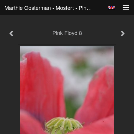
Marthie Oosterman - Mostert - Pink Floyd 8
Tog
navi
Pink Floyd 8