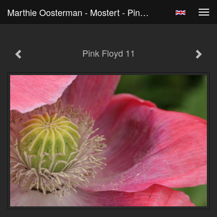
Marthie Oosterman - Mostert - Pink Floyd 11
Tog
navi
Pink Floyd 11