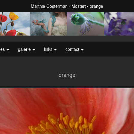
Marthie Oosterman - Mostert
orange
ies
galerie
links
contact
orange