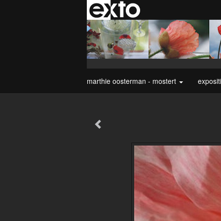
marthie oosterman - mostert
exposit