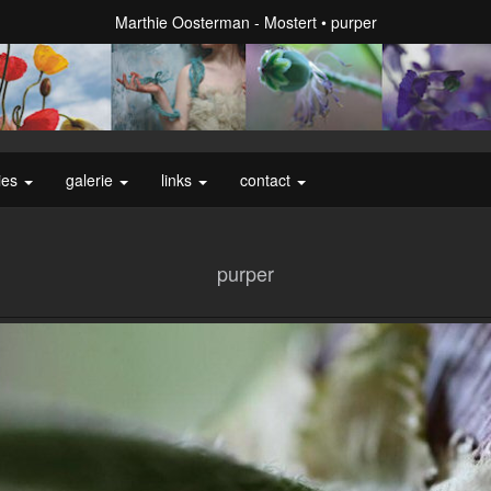
Marthie Oosterman - Mostert
purper
ies
galerie
links
contact
purper