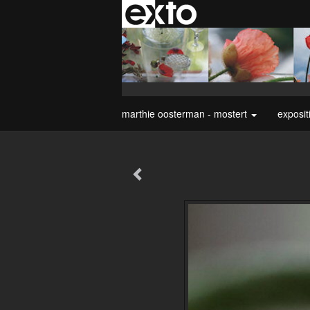
marthie oosterman - mostert
exposit