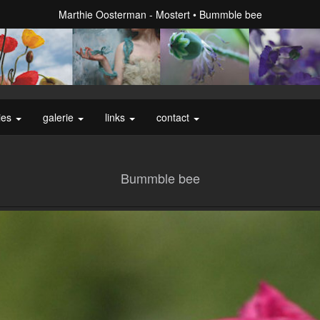
Marthie Oosterman - Mostert
Bummble bee
ies
galerie
links
contact
Bummble bee