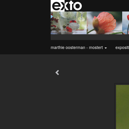
marthie oosterman - mostert
exposit