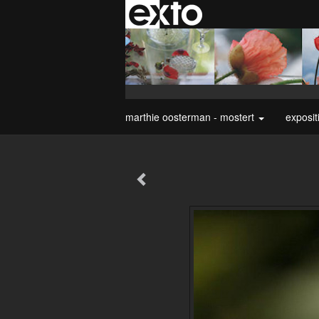
marthie oosterman - mostert
exposit