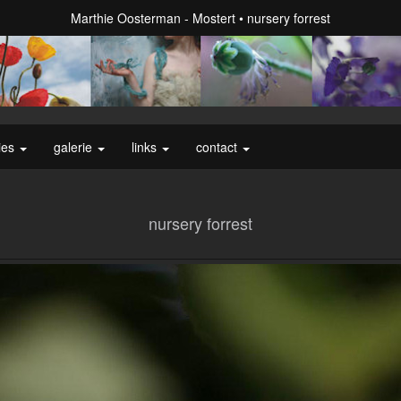
Marthie Oosterman - Mostert
nursery forrest
ies
galerie
links
contact
nursery forrest