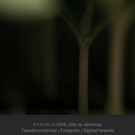
0 x 0 cm, © 2009, prijs op aanvraag
Tweedimensionaal | Fotografie | Digitaal bewerkt