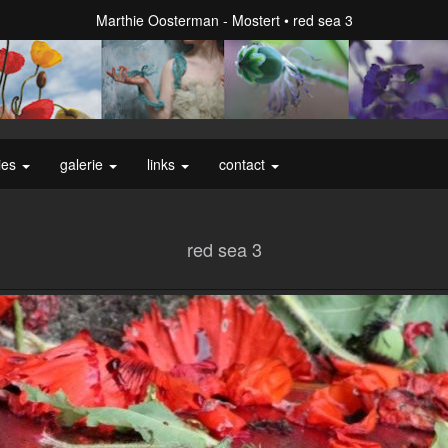
Marthie Oosterman - Mostert
red sea 3
ies
galerie
links
contact
red sea 3