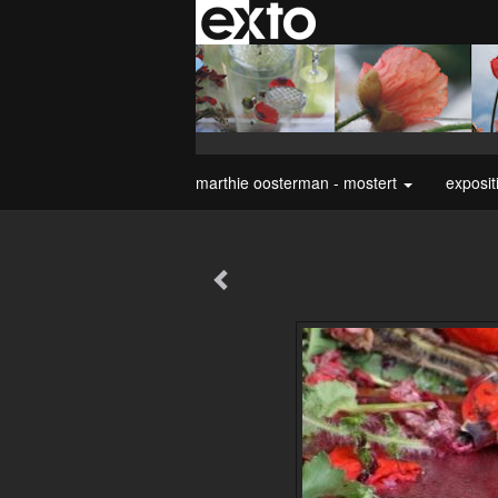
marthie oosterman - mostert
exposit