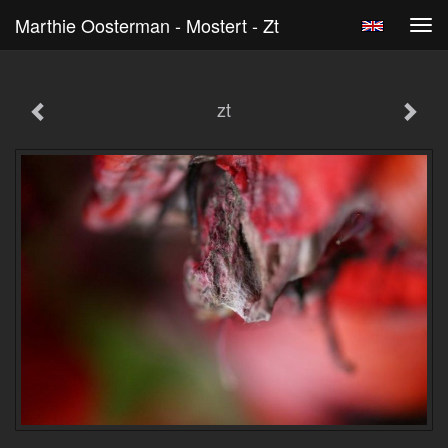
Marthie Oosterman - Mostert - Zt
Tog
navi
zt