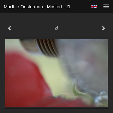
Marthie Oosterman - Mostert - Zt
Tog
navi
zt