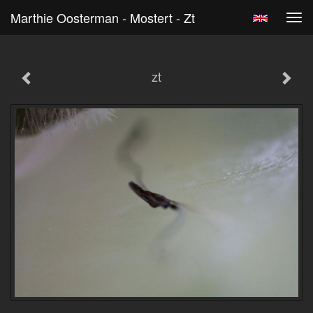
Marthie Oosterman - Mostert - Zt
Tog
navi
zt