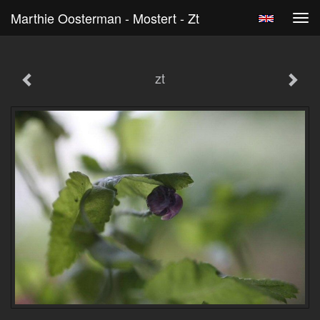
Marthie Oosterman - Mostert - Zt
Tog
navi
zt