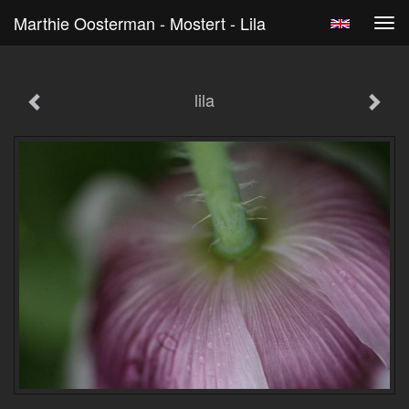
Marthie Oosterman - Mostert - Lila
Tog
navi
lila